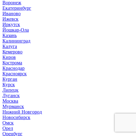
Воронеж
Екатеринбург
Иваново
Ижевск
Иркутск
Йошкар-Ола
Казань
Калининград
Калуга
Кемерово
Киров
Кострома
Краснодар
Красноярск
Курган
Курск
Липецк
Луганск
Москва
Мурманск
Нижний Новгород
Новосибирск
Омск
Орел
Оренбург