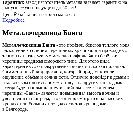
Гарантия:
завод-изготовитель металла заявляет гарантию на
выпускаемую продукцию до 50 лет!
2
Цена ₽ / м
зависит от объема заказа
Подробнее
Металлочерепица Банга
Металлочерепица Банга
- это профиль берегов тёплого моря,
раскалённых солнцем черепичных крыш вилл и прохладных
тенистых патио. Форму металлопрофиль Банга берёт от
черепицы средиземноморского типа. Для этого вида
характерна высокая закруглённая волна и плоская подошва.
Симметричный вид профиля, который придаст кровле
ощущение объёма и солидности. Отлично подойдёт к домам в
итальянском или испанском стиле, а на других типах домов
всегда будет напоминанием о знойном лете. Отличием
черепицы «Банга» является повышенная высота волны и
увеличенный шаг ряда, что отлично смотрится на высоких
кровлях или больших площадях скатов крыш домов
в Белгороде.